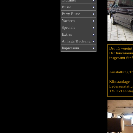
Oldtimer
Busse
Party Busse
Yachten
Specials
Extras
Anfrage/Buchung
Impressum
Der T5 vereint
Der Innenraum 
insgesamt fünf
Ausstattung/Ex
Klimaanlage
Lederausstatt
TV/DVD Anla