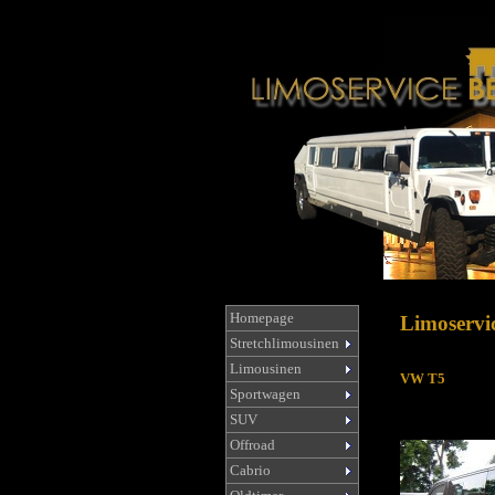
Homepage
Limoservic
Stretchlimousinen
Limousinen
VW T5
Sportwagen
SUV
Offroad
Cabrio