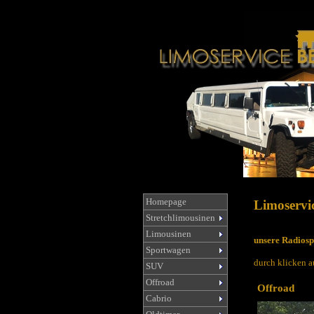
Homepage
Limoservic
Stretchlimousinen
Limousinen
unsere Radiosp
Sportwagen
durch klicken a
SUV
Offroad
Offroad
Cabrio