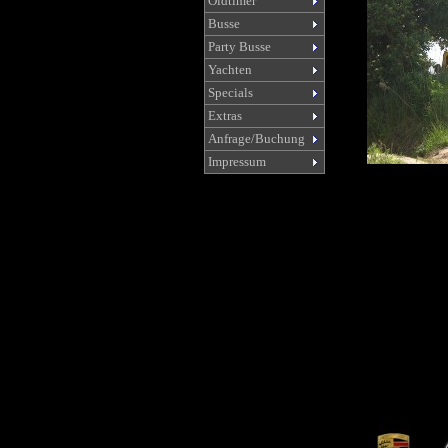
Oldtimer
Busse
Party Busse
Yachten
Specials
Extras
Anfrage/Buchung
Impressum