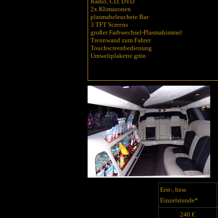
Radio, CD, DVD
2x Klimazonen
plasmabeleuchete Bar
3 TFT Screens
großer Farbwechsel-Plasmahimmel
Trennwand zum Fahrer
Touchscreenbedienung
Umweltplakette grün
Erst-, bzw.
Einzelstunde*
240 €