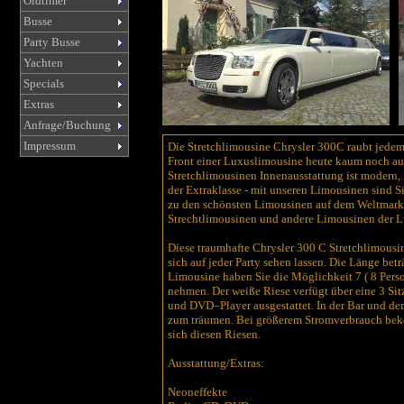
Oldtimer
Busse
Party Busse
Yachten
Specials
Extras
Anfrage/Buchung
Impressum
Die Stretchlimousine Chrysler 300C raubt jedem
Front einer Luxuslimousine heute kaum noch aus
Stretchlimousinen Innenausstattung ist modern, 
der Extraklasse - mit unseren Limousinen sind 
zu den schönsten Limousinen auf dem Weltmarkt,
Strechtlimousinen und andere Limousinen der Lux
Diese traumhafte Chrysler 300 C Stretchlimous
sich auf jeder Party sehen lassen. Die Länge be
Limousine haben Sie die Möglichkeit 7 ( 8 Perso
nehmen. Der weiße Riese verfügt über eine 3 Sit
und DVD–Player ausgestattet. In der Bar und de
zum träumen. Bei größerem Stromverbrauch bekom
sich diesen Riesen.
Ausstattung/Extras:
Neoneffekte