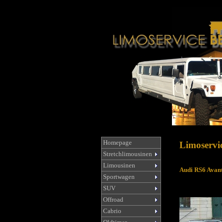
Homepage
Limoservic
Stretchlimousinen
Limousinen
Audi RS6 Avant
Sportwagen
SUV
Offroad
Cabrio