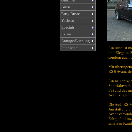
Oldtimer
Busse
Party Busse
Yachten
Specials
Extras
Anfrage/Buchung
Impressum
Ein Auto ist m
und Eleganz. S
sondern auch d
Mit überragend
RS 6 Avant, de
Ein neu entwic
Sportfahrwerk
PS) und das m
Avant zugleic
Die Audi RS-Mo
Ausstattung un
Avant verbinde
Fahrgefühl inz
schätzen Kund