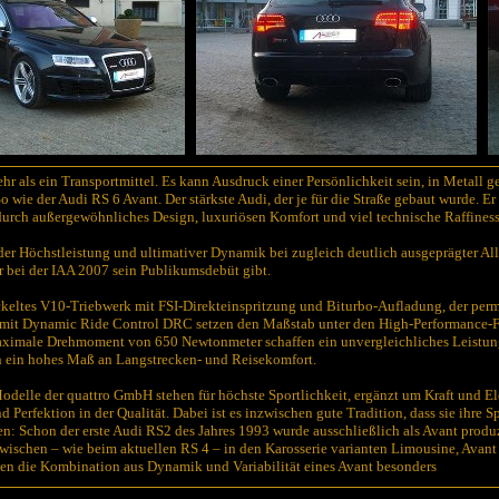
ehr als ein Transportmittel. Es kann Ausdruck einer Persönlichkeit sein, in Metall 
o wie der Audi RS 6 Avant. Der stärkste Audi, der je für die Straße gebaut wurde. Er
urch außergewöhnliches Design, luxuriösen Komfort und viel technische Raffiness
er Höchstleistung und ultimativer Dynamik bei zugleich deutlich ausgeprägter All
r bei der IAA 2007 sein Publikumsdebüt gibt.
keltes V10-Triebwerk mit FSI-Direkteinspritzung und Biturbo-Aufladung, der perm
 mit Dynamic Ride Control DRC setzen den Maßstab unter den High-Performance-F
aximale Drehmoment von 650 Newtonmeter schaffen ein unvergleichliches Leistungs
h ein hohes Maß an Langstrecken- und Reisekomfort.
delle der quattro GmbH stehen für höchste Sportlichkeit, ergänzt um Kraft und El
d Perfektion in der Qualität. Dabei ist es inzwischen gute Tradition, dass sie ihre 
n: Schon der erste Audi RS2 des Jahres 1993 wurde ausschließlich als Avant produ
wischen – wie beim aktuellen RS 4 – in den Karosserie varianten Limousine, Avant 
en die Kombination aus Dynamik und Variabilität eines Avant besonders